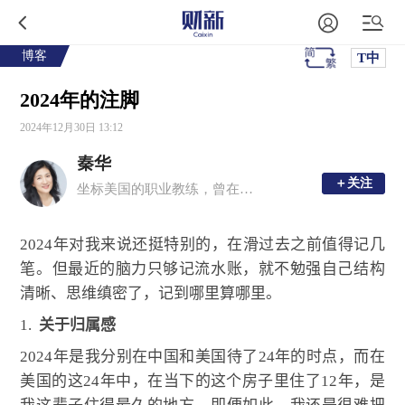
博客
T中
2024年的注脚
2024年12月30日 13:12
秦华
＋关注
＋关注
坐标美国的职业教练，曾在国际知名金融机构任风险管理总监和财务官
2024
年对我来说还挺特别的，在滑过去之前值得记几
笔。但最近的脑力只够记流水账，就不勉强自己结构
清晰、思维缜密了，记到哪里算哪里。
1.
关于归属感
2024
年是我分别在中国和美国待了
24
年的时点，而在
美国的这
24
年中，在当下的这个房子里住了
12
年，是