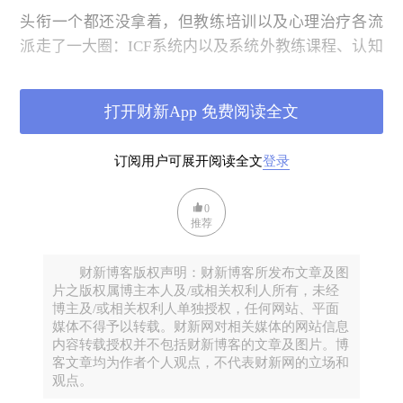
头衔一个都还没拿着，但教练培训以及心理治疗各流
派走了一大圈：
ICF
系统内以及系统外教练课程、认知
行为、家庭系统、正念、存在
-
人本、当代精神分析、
心理剧。长程及短程的上课、受督、被教练
/
咨询已经
打开财新App 免费阅读全文
是我生活的一部分，从来没有停止过。
这个圈子里有个词儿叫做“天命流派”，啥是我的天命
订阅用户可展开阅读全文
登录
流派，我还不太确定，但我很确定我的天命就是：
具
备极强的好奇心和求知欲、喜欢自发性、热爱深度思
0
考以及创造性整合实践。
从个人的学习兴趣上来说，
推荐
什么吸引我，我就学什么；从服务客户的角度上来
说，什么对客户有用，我就运用什么。
财新博客版权声明：财新博客所发布文章及图
片之版权属博主本人及/或相关权利人所有，未经
这一路走来确实积累了一些想法，所以现在正在（艰
博主及/或相关权利人单独授权，任何网站、平面
难地）创作中，目标是能够把这些积累起来的想法通
媒体不得予以转载。财新网对相关媒体的网站信息
内容转载授权并不包括财新博客的文章及图片。博
过一个我相对喜欢的方式表达出来，然后就可以统统
客文章均为作者个人观点，不代表财新网的立场和
从大脑中卸载，去学习体验其他好玩的事。不过，这
观点。
个创作的过程已经开始让我蜕皮，估计我最后要蜕好